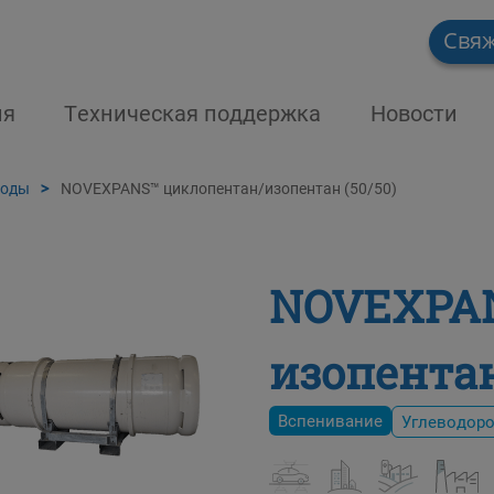
Свяж
ия
Техническая поддержка
Новости
роды
NOVEXPANS™ циклопентан/изопентан (50/50)
NOVEXPAN
изопентан
Вспенивание
Углеводор