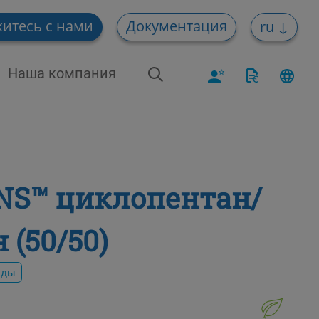
итесь с нами
Документация
ru
Наша компания
S™ циклопентан/
 (50/50)
оды