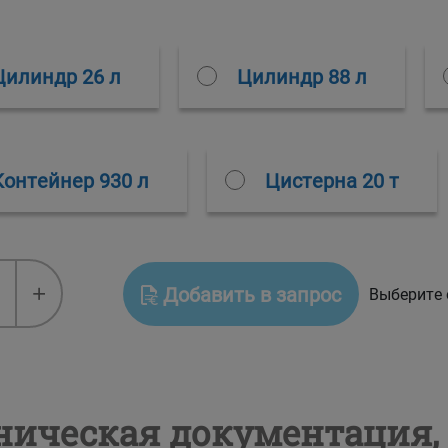
Цилиндр 26 л
Цилиндр 88 л
Контейнер 930 л
Цистерна 20 т
ANS™
+
Добавить в запрос
Выберите
нтан/
ан
ническая документация,