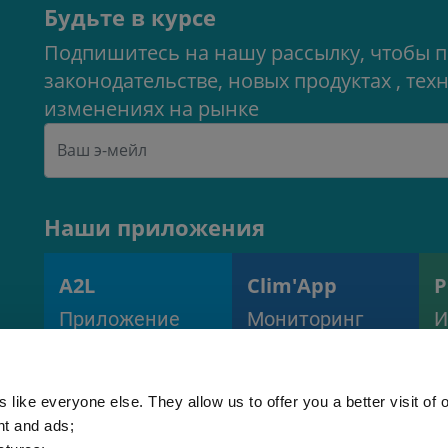
Будьте в курсе
Подпишитесь на нашу рассылку, чтобы п
законодательстве, новых продуктах , т
изменениях на рынке
Наши приложения
A2L
Clim'App
Р
Приложение
Мониторинг
И
расчета
оборудования и
п
заправки A2L
процессов
х
(EN378)
 like everyone else. They allow us to offer you a better visit of o
nt and ads;