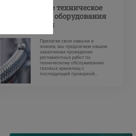
Периодическое техническое
обслуживание оборудования
под давлением
Прилагая свои навыки и
знания, мы предлагаем нашим
заказчикам проведение
регламентных работ по
техническому обслуживанию
газовых хранилищ с
последующей проверкой
уполномоченным органом.
Регламентное ТО газовых
хранилищ на основании
Приказа от 20 ноября 2017 года
включает в себя:
Переосвидетельствование
газохранилища каждые 10 лет:
Для этого хранилище должно
быть опорожнено. Внутренний
осмотр и гидравлическое
испытание должны