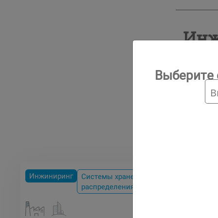
Инж
Выберите 
Опи
Инжиниринг
Системы хранения и
распределения