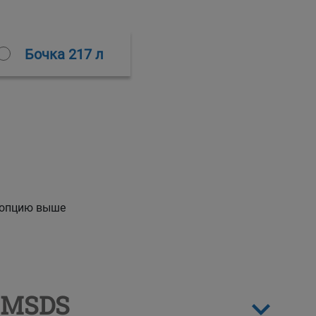
Бочка 217 л
 опцию выше
 MSDS