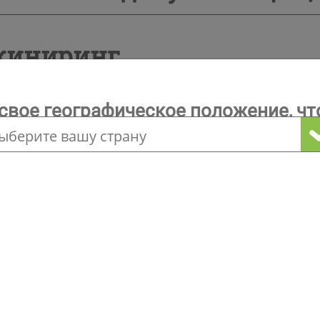
иниринг
свое географическое положение, чт
сание категории продук
о наших локальных предложениях
Вас также могут заинтересовать
Сервис
Техническое обслуживание