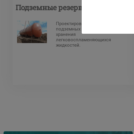
Подземные резервуары
Проектирование и установка
подземных резервуаров для
хранения
легковоспламеняющихся
жидкостей.