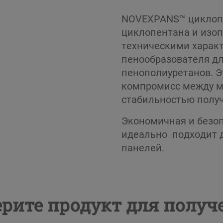
NOVEXPANS™ циклопе
циклопентана и изо
техническими характ
пенообразователя д
пенополиуретанов. Э
компромисс между м
стабильностью полу
Экономичная и безоп
идеально подходит 
панелей.
рите продукт для полу