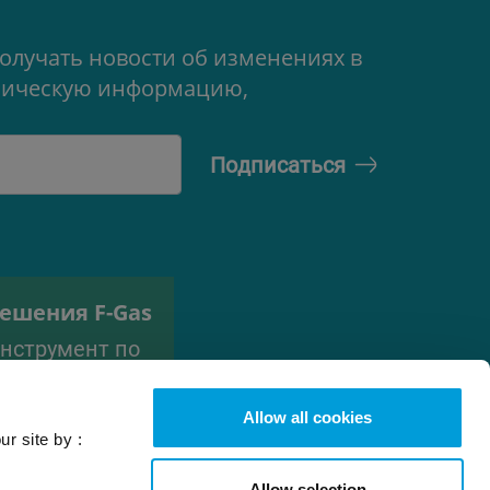
олучать новости об изменениях в
ехническую информацию,
ешения F-Gas
нструмент по
одбору
ладагента
Allow all cookies
ur site by :
Allow selection