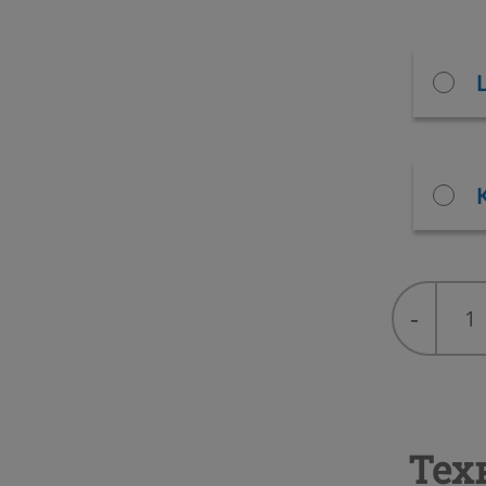
NOVEXP
-
циклопе
изопент
(50/50)
quantity
Тех