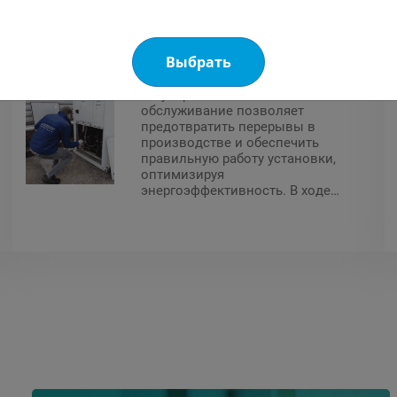
Профилактическое
обслуживание
Выбрать
Регулярное техническое
обслуживание позволяет
предотвратить перерывы в
производстве и обеспечить
правильную работу установки,
оптимизируя
энергоэффективность. В ходе
профилактического
обслуживания могут быть
предложены технические или
эргономические
усовершенствования.
Специалисты нашей компании
имеют все необходимые
сертификаты и разрешения на
проведение работ на объекте
(сертификат F-Gas, разрешение
на электромонтажные работы,
CACES, DESP и т.д.).