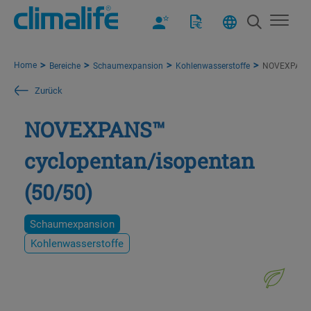
Home
Bereiche
Schaumexpansion
Kohlenwasserstoffe
NOVEXPANS™ 
Zurück
NOVEXPANS™
cyclopentan/isopentan
(50/50)
Schaumexpansion
Kohlenwasserstoffe