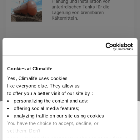
Planung und Installation von
unterirdischen Tanks für die
Lagerung von brennbaren
Kältemitteln.
Serviceleistungen
Wartung
Cookies at Climalife
Yes, Climalife uses cookies
like everyone else. They allow us
Vorbeugende Instandhaltung
to offer you a better visit of our site by :
personalizing the content and ads;
offering social media features;
Durch regelmäßige Wartung
× Schliessen
können
analyzing traffic on our site using cookies.
Produktionsunterbrechungen
You have the choice to accept, decline, or
Wählen Sie Ihren geografischen
verhindert und der reibungslose
set them. Don't
Betrieb einer Anlage
sichergestellt werden, um die
panic, you can also change your choices at any time in