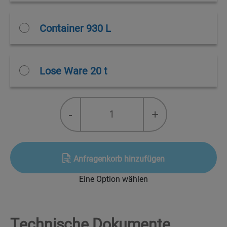
Container 930 L
Lose Ware 20 t
NOVEXPANS™
-
+
cyclopentan/isopentan
(50/50)
quantity
Anfragenkorb hinzufügen
Eine Option wählen
Technische Dokumente,