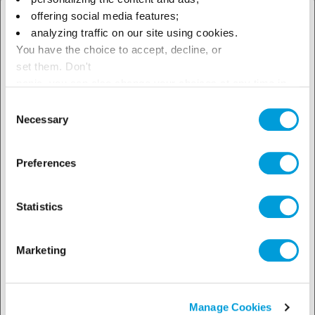
Architektur Ihrer künftigen Läden benötigen.
offering social media features;
× Schliessen
analyzing traffic on our site using cookies.
You have the choice to accept, decline, or
Wählen Sie Ihren geografischen
Beispiel für ein Simulationsergebnis:
set them. Don't
Standort, um unser lokales
panic, you can also change your choices at any time in
the Manage Cookies tab.
Consent
Angebot zu sehen
Necessary
Selection
Preferences
Statistics
Marketing
Manage Cookies