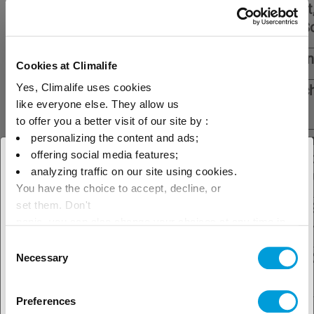
Niedrigtemperatur
Brot, Obs
(TK)
Abfälle, S
2 Kühltheken
Fleisch u
Cookies at Climalife
Mitteltemperatur
6 niedrige
2 x Fleisc
Yes, Climalife uses cookies
like everyone else. They allow us
Kühlregale
2 x Käse
to offer you a better visit of our site by :
Geräucher
personalizing the content and ads;
3 hohe Kühlregale
Salate un
offering social media features;
× Schliessen
analyzing traffic on our site using cookies.
Milchprod
You have the choice to accept, decline, or
Wählen Sie Ihren geografischen
1 Kühlkammer
Zanotti 
set them. Don't
Niedrigtemperatur
Standort, um unser lokales
panic, you can also change your choices at any time in
mit Tiefkühlung
mit R-404
the Manage Cookies tab.
Consent
Angebot zu sehen
Zentrale von
CFA 4MA-
Necessary
Selection
Copeland
22x
Preferences
3