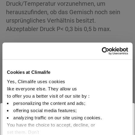
Druck/Temperatur vorzunehmen, um
herauszufinden, ob das Gemisch noch sein
ursprüngliches Verhältnis besitzt.
Akzeptabler Druck P< 0,3 bis 0,5 b max.
Unsere Produkte
Cookies at Climalife
Yes, Climalife uses cookies
entdecken
like everyone else. They allow us
to offer you a better visit of our site by :
personalizing the content and ads;
offering social media features;
× Schliessen
analyzing traffic on our site using cookies.
You have the choice to accept, decline, or
Wählen Sie Ihren geografischen
Zu unserem Solution finder
set them. Don't