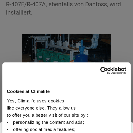
R-407F/R-407A, ebenfalls von Danfoss, wird
installiert.
Die Kälteanlage versorgt 15 Arbeitsräume
Cookies at Climalife
vom Wareneingang bis zur
Yes, Climalife uses cookies
Produktvorbereitung, der Formgebung, dem
like everyone else. They allow us
Garen, der Kühlung des gegarten Fleisches
to offer you a better visit of our site by :
vor Verpackung, Lagerung und Versand.
personalizing the content and ads;
Diese Arbeitsräume sind mit KÜBA-
offering social media features;