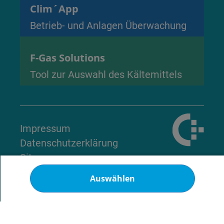
Clim´App
Betrieb- und Anlagen Überwachung
F-Gas Solutions
Tool zur Auswahl des Kältemittels
Impressum
Datenschutzerklärung
Site map
Cookies
Auswählen
© 2026 - Alle Rechte vorbehalten
Nach oben