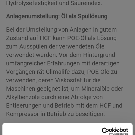
Hydrolysefestigkeit und Säureindex.
Anlagenumstellung: Öl als Spüllösung
Bei der Umstellung von Anlagen in gutem
Zustand auf HCF kann POE-Öl als Lösung
zum Ausspülen der verwendeten Öle
verwendet werden. Vor dem Hintergrund
umfangreicher Erfahrungen mit derartigen
Vorgängen rät Climalife dazu, POE-Öle zu
verwenden, deren Viskosität für die
Maschinen geeignet ist, um Mineralöle oder
Alkylbenzole durch eine Abfolge von
Entleerungen und Betrieb mit dem HCF und
Kompressor in Betrieb zu beseitigen.
Die Kompatibilität aller Elemente im Kreislauf