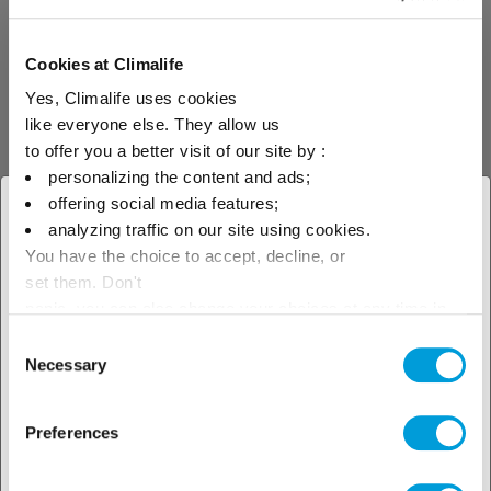
muss im Vorfeld im Zusammenhang mit
einer Reihe von Messungen und
Vorsichtsmaßnahmen überprüft werden.
Cookies at Climalife
Sobald ein Mindestrest erreicht ist (Kontrolle
Yes, Climalife uses cookies
durch
) und nach Auffangen der
DPH-Analyse
like everyone else. They allow us
HCFC-Flüssigkeit und aller inkompatiblen
to offer you a better visit of our site by :
personalizing the content and ads;
Elemente kann das HFC Austauschkühlmittel
offering social media features;
mit neuem POE eingefüllt werden.
× Schliessen
analyzing traffic on our site using cookies.
You have the choice to accept, decline, or
Die Anlage kann dann wieder hochgefahren
Wählen Sie Ihren geografischen
set them. Don't
und durch geeignete Einstellungen optimiert
Standort, um unser lokales
panic, you can also change your choices at any time in
werden. Wenn kein Lösungsmittel eingesetzt
the Manage Cookies tab.
Consent
Angebot zu sehen
werden muss, ist diese Lösung wesentlich
Necessary
Selection
einfacher und schneller umzusetzen.
Kontrolle des Ölzustands:
Preferences