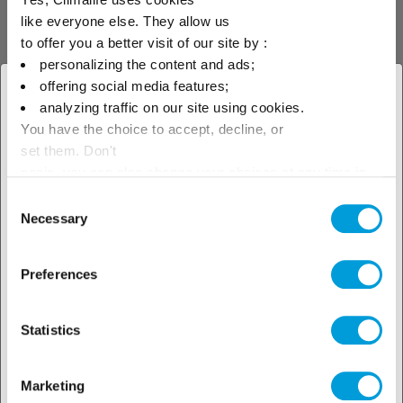
like everyone else. They allow us
to offer you a better visit of our site by :
personalizing the content and ads;
offering social media features;
× Schliessen
analyzing traffic on our site using cookies.
Nick Willams berichtet: „Wir haben Solstice®
You have the choice to accept, decline, or
Wählen Sie Ihren geografischen
set them. Don't
ze von Honeywell etwa zwei Jahre lang
Standort, um unser lokales
panic, you can also change your choices at any time in
getestet. Seine Leistung in unseren Geräten
the Manage Cookies tab.
Consent
ist traditionellen Kältemitteln wie R-134a und
Angebot zu sehen
Necessary
Selection
Kohlenwasserstoff R-290 ebenbürtig oder
sogar überlegen. Mit einigen geringen
Preferences
Änderungen haben wir erreicht, dass der
Kühlschrank mit Solstice® ze effizienter als
R-134a ist. Er läuft besonders gut bei hohen
Statistics
Umgebungstemperaturen, was ideal für die
Gastronomie ist.
Marketing