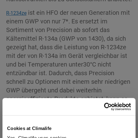
ist ein HFO der neuen Generation mit
R-1234ze
einem GWP von nur 7*. Es ersetzt im
Sortiment von Precision ab sofort das
Kältemittel R-134a (GWP von 1430), da sich
gezeigt hat, dass die Leistung von R-1234ze
mit der von R-134a im Gerät vergleichbar ist
und bei Temperaturen unter30°C nicht
entzündbar ist. Dadurch, dass Precision
schnell zu Optionen mit einem sehr niedrigen
GWP übergeht und dabei weiterhin
energieeffiziente Produkte anbietet, kann es
mit einem Kältemittel mit einem GWP von
unter 150 alle zukünftigen
Umweltanforderungen erfüllen.
Cookies at Climalife
Yes, Climalife uses cookies