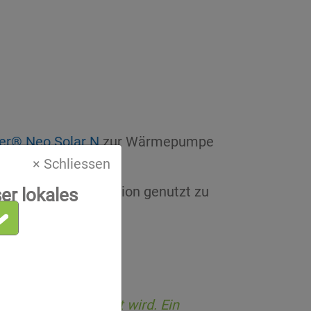
r® Neo Solar N
zur Wärmepumpe
× Schliessen
ureichender Produktion genutzt zu
er lokales
temperatur gespeist wird. Ein