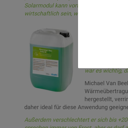
Solarmodul kann vorteilhaft arbeiten, 
wirtschaftlich sein, wenn das richtige M
Zunächst wurde 
Wärmespeichersy
Medium auf Pfla
„
Da man mit eine
Weise tun und di
war es wichtig, d
Michael Van Beek
Wärmeübertragung
hergestellt, ver
daher ideal für diese Anwendung geeigne
Außerdem verschlechtert er sich bis +200
sprechen immer von Frost, aber er darf