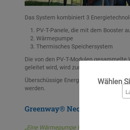
Das System kombiniert 3 Energietechnol
PV-T-Panele, die mit dem Booster au
Wärmepumpe
Thermisches Speichersystem
Die von den PV-T-Modulen gesammelte 
geleitet wird, wird zur Erzeugung von 
Überschüssige Energie wird an ein therm
Wählen Si
werden.
Greenway® Neo Solar N, der S
„Eine Wärmepumpe kann nur dann richtig 