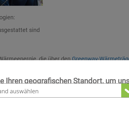
ogien:
sgestattet sind
Wärmeenergie, die über den
Greenway-Wärmeträge
Warmwasser und zum Heizen verwendet.
isches Speichersystem weitergeleitet, um bei unz
e Ihren geografischen Standort, um uns
Angebot zu sehen
chlüssel für den gesamten Prozess
funktionieren, wenn sie von der richtigen Quellen