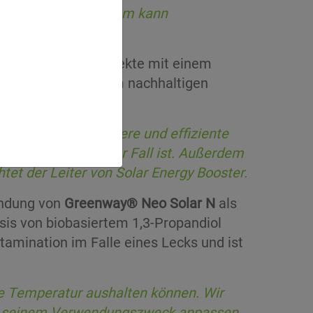
s Wärmespeichersystem kann
t Jan Putman.
da immer mehr Projekte mit einem
chfrage nach einem nachhaltigen
man dies auf sichere und effiziente
beim Wärmeträger der Fall ist. Außerdem
chtet der Leiter von Solar Energy Booster.
endung von
Greenway® Neo Solar N
als
sis von biobasiertem 1,3-Propandiol
tamination im Falle eines Lecks und ist
 Temperatur aushalten können. Wir
sich seinem Verwendungszweck anpassen.