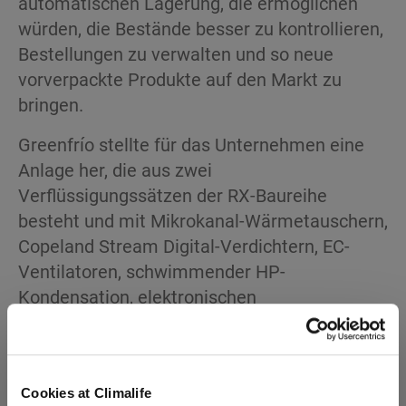
automatischen Lagerung, die ermöglichen
würden, die Bestände besser zu kontrollieren,
Bestellungen zu verwalten und so neue
vorverpackte Produkte auf den Markt zu
bringen.
Greenfrío stellte für das Unternehmen eine
Anlage her, die aus zwei
Verflüssigungssätzen der RX-Baureihe
besteht und mit Mikrokanal-Wärmetauschern,
Copeland Stream Digital-Verdichtern, EC-
Ventilatoren, schwimmender HP-
Kondensation, elektronischen
Expansionsventilen zur Versorgung der
Verdampfer und Heißgasabtauung
ausgestattet ist.
Cookies at Climalife