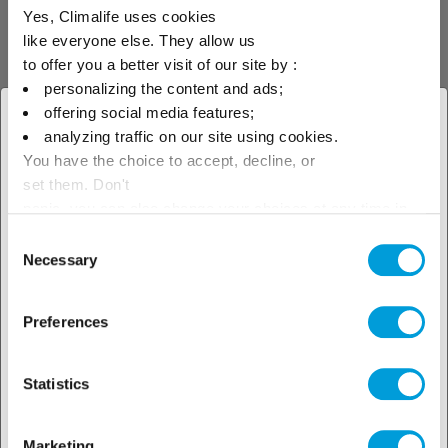
Zur Versorgung der neuen 3.495 m³ großen
Yes, Climalife uses cookies
Roboterkammer wurden 70 kg R-455A mit
like everyone else. They allow us
einer Gesamtkühlleistung von ±110,2 kW bei
to offer you a better visit of our site by :
Temperaturen von -6 °C/+45 °C gefüllt.
personalizing the content and ads;
offering social media features;
× Schliessen
analyzing traffic on our site using cookies.
Eine der Pionieranlagen
You have the choice to accept, decline, or
Wählen Sie Ihren geografischen
set them. Don't
Standort, um unser lokales
panic, you can also change your choices at any time in
the Manage Cookies tab.
Consent
Angebot zu sehen
Necessary
Selection
Preferences
Statistics
Marketing