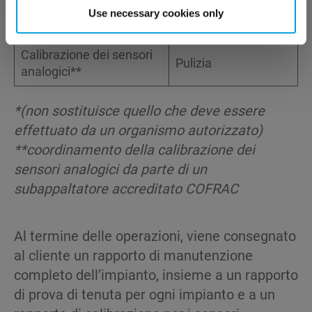
Use necessary cookies only
Termografia*
Test di tenuta
Calibrazione dei sensori
Pulizia
analogici**
*(
non
sostituisce
quello
che
deve
essere
effettuato
da un
organismo
autorizzato
)
**
coordinamento
della
calibrazione
dei
sensori
analogici
da parte di un
subappaltatore
accreditato
COFRAC
Al termine delle operazioni, viene consegnato
al cliente un rapporto di manutenzione
completo dell’impianto, insieme a un rapporto
di prova di tenuta per ogni impianto e a un