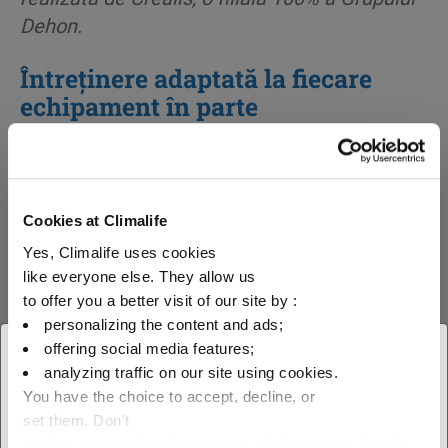
Dehon.
Întreținere adaptată la fiecare
echipament în parte
Operațiunile de întreținere sunt definite și
planificate de către tehnicieni calificați
Cookies at Climalife
Climalife (F-Gas, DESP, acreditare electrică
Yes, Climalife uses cookies
etc.) în conformitate cu reglementările în
like everyone else. They allow us
to offer you a better visit of our site by :
vigoare. Activitatea noastră ne permite să
personalizing the content and ads;
verificăm conformitatea instalației cu
offering social media features;
reglementările ATEX și să garantăm
× Închideți
analyzing traffic on our site using cookies.
performanța inițială a stațiilor de încărcare.
You have the choice to accept, decline, or
Selectați locația dvs.
Întreținerea este efectuată în conformitate cu
set them. Don't
reglementările în vigoare: directive ESP,
panic, you can also change your choices at any time in