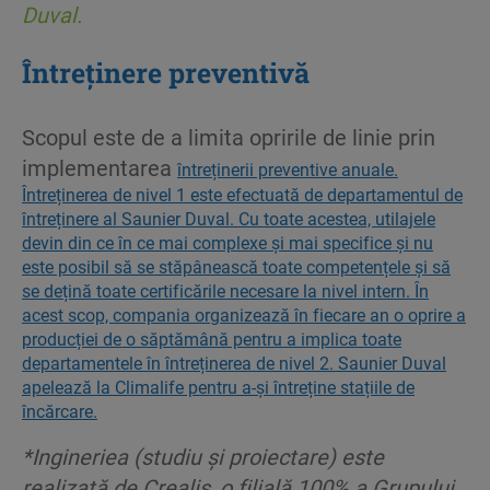
Duval. ​
Întreținere preventivă
Scopul este de a limita opririle de linie prin
implementarea
întreținerii preventive anuale.
Întreținerea de nivel 1 este efectuată de departamentul de
întreținere al Saunier Duval. Cu toate acestea, utilajele
devin din ce în ce mai complexe și mai specifice și nu
este posibil să se stăpânească toate competențele și să
se dețină toate certificările necesare la nivel intern. În
acest scop, compania organizează în fiecare an o oprire a
producției de o săptămână pentru a implica toate
departamentele în întreținerea de nivel 2.​ Saunier Duval
apelează la Climalife pentru a-și întreține stațiile de
încărcare.
*Ingineriea (studiu și proiectare)
este
realizată de
Crealis
, o filială 100% a Grupului