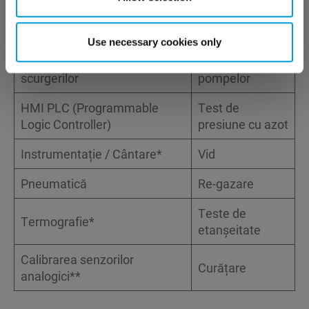
Teste de siguranță
înlocuirea
filtrelor
Use necessary cookies only
Teste de detectare a
Întreținerea
scurgerilor
pompelor
HMI PLC (Programmable
Test de
Logic Controller)
presiune cu azot
Instrumentație / Cântare*
Vid
Pneumatică
Re-gazare
Teste de
Termografie*
etanșeitate
Calibrarea senzorilor
Curățare
analogici**