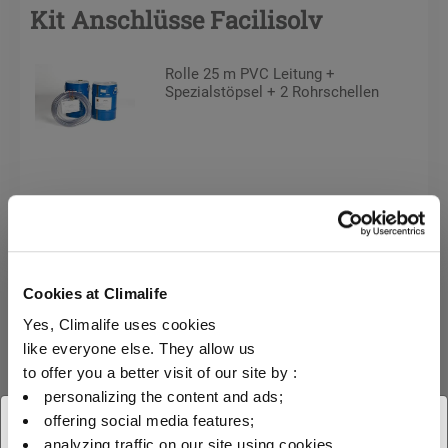
Kit Anschlüsse Facilisolv
Rolle 25 m PVC Leitung +
Spezialstöpsel + 2 Rohrschellen
Reinigung
Interne Reinigung der
Anlagen
Cookies at Climalife
Yes, Climalife uses cookies
like everyone else. They allow us
Entsorgungsfass Facilisolv
to offer you a better visit of our site by :
personalizing the content and ads;
offering social media features;
Zur Rückgewinnung des
× Schliessen
verschmutzen Facilisolv
analyzing traffic on our site using cookies.