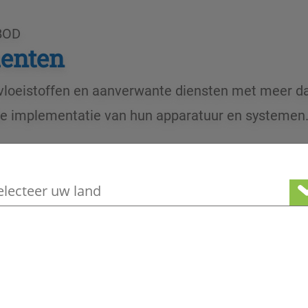
BOD
menten
 vloeistoffen en aanverwante diensten met meer d
 de implementatie van hun apparatuur en systemen
e geografische locatie om ons lokale aa