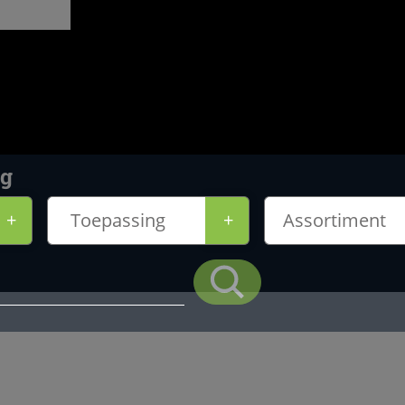
ng
+
Toepassing
+
Assortiment
Zoek