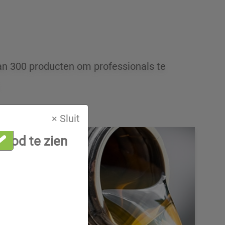
an 300 producten om professionals te
.
× Sluit
nbod te zien