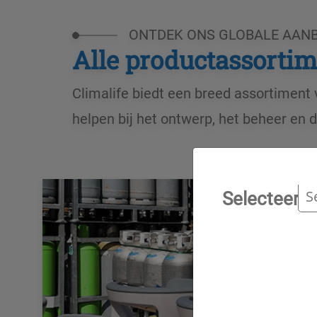
ONTDEK ONS GLOBALE AAN
Alle productassorti
Climalife biedt een breed assortiment
helpen bij het ontwerp, het beheer en
Selecteer j